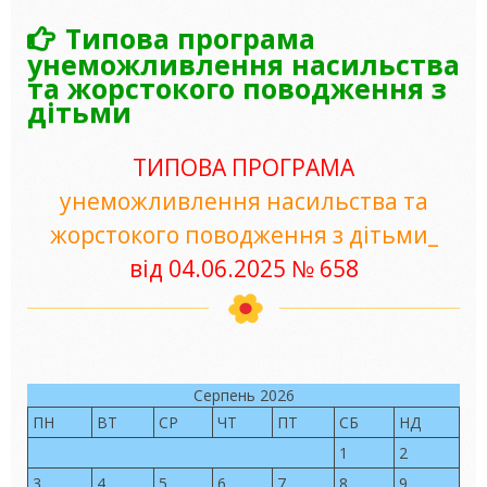
Типова програма
унеможливлення насильства
та жорстокого поводження з
дітьми
ТИПОВА ПРОГРАМА
унеможливлення насильства та
жорстокого поводження з дітьми_
від 04.06.2025 № 658
Серпень 2026
ПН
ВТ
СР
ЧТ
ПТ
СБ
НД
1
2
3
4
5
6
7
8
9