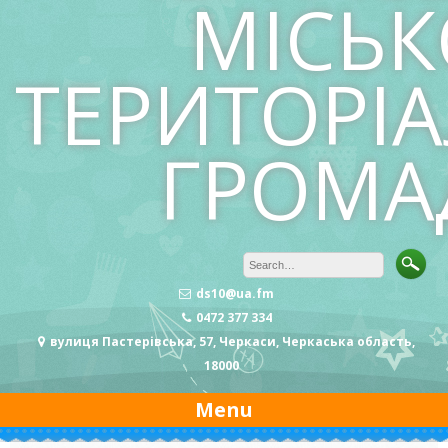
МІСЬК
ТЕРИТОРІ
ГРОМА
ds10@ua.fm
0472 377 334
вулиця Пастерівська, 57, Черкаси, Черкаська область,
18000
Menu