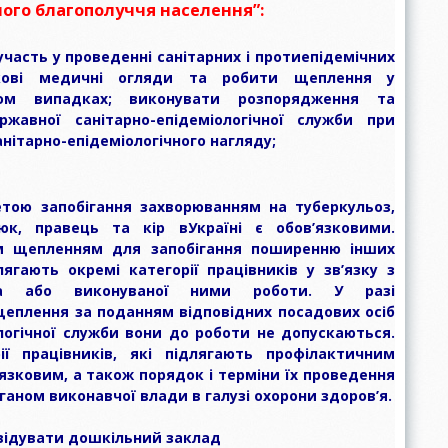
ного благополуччя населення”:
участь у проведенні санітарних і протиепідемічних
зкові медичні огляди та робити щеплення у
вом випадках; виконувати розпорядження та
ржавної санітарно-епідеміологічної служби при
нітарно-епідеміологічного нагляду;
тою запобігання захворюванням на туберкульоз,
люк, правець та кір вУкраїні є обов’язковими.
м щепленням для запобігання поширенню інших
ягають окремі категорії працівників у зв’язку з
ва або виконуваної ними роботи. У разі
щеплення за поданням відповідних посадових осіб
логічної служби вони до роботи не допускаються.
ії працівників, які підлягають профілактичним
язковим, а також порядок і терміни їх проведення
аном виконавчої влади в галузі охорони здоров’я.
відувати дошкільний заклад