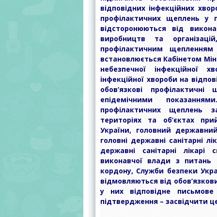
відповідних інфекційних хвор
профілактичних щеплень у п
відсторонюються від викона
виробництв та організацій
профілактичним щепленням 
встановлюється Кабінетом Міні
небезпечної інфекційної х
інфекційної хвороби на відпо
обов’язкові профілактичні
епідемічними показанням
профілактичних щеплень з
територіях та об’єктах пр
України, головний державний
головні державні санітарні лі
державні санітарні лікарі 
виконавчої влади з питань 
кордону, Служби безпеки Укра
відмовляються від обов’язков
у них відповідне письмове
підтвердження – засвідчити це