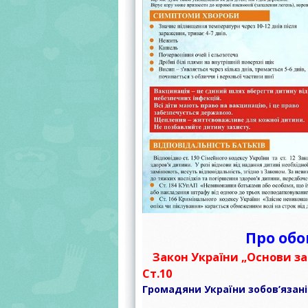
УМОВАХ В
ЧАСУ
Про обо
Закон України „Основи за
Ст.10
Громадяни України зобов’язані