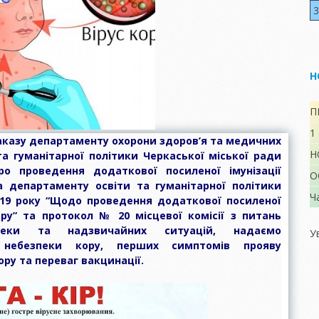
вання у ЗДО
підвищення
Україні
3
о-
 ПОТРІБНІ
кваліфікації
робота
яд
ЛИСКОВІ ДІТЯМ
здобувачів освіти
ня ЗДО
АРШОГО
а для
ШКІЛЬНОГО
Умови доступності
ків
)
У?
УКРАЇНСЬКИЙ
ка дітей
закладу для
Н
 процесу
ПРАВОПИС
навчання осіб з
ий
особливими
освітніми
грами,
ЗАКОН “ПРО
потребами.
П
ються в
ДОШКІЛЬНУ
1
ОСВІТУ”
ції.
азу департаменту охорони здоров’я та медичних
Н
та гуманітарної політики Черкаської міської ради
БАЗОВИЙ
на і
 якості
КОМПОНЕНТ ЗДО
ро проведення додаткової посиленої імунізації
а
О
 дітей
а департаменту освіти та гуманітарної політики
Ч
019 року “Щодо проведення додаткової посиленої
ЛАН
ору” та протокол № 20 місцевої комісії з питань
та
к дня
безпеки та надзвичайних ситуацій,
надаємо
У
авління
 небезпеки кору, перших симптомів прояву
віти
ерелік
ру та переваг вакцинації.
вого
ня
ання,
 за ЗДО
БАНК ОСВІТНІХ
Ь В
РЕСУРСІВ