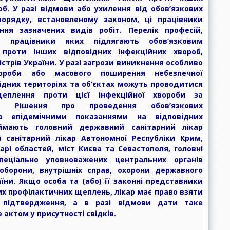
об. У разі відмови або ухилення від обов’язкових
орядку, встановленому законом, ці працівники
ння зазначених видів робіт. Перелік професій,
, працівники яких підлягають обов’язковим
проти інших відповідних інфекційних хвороб,
стрів України. У разі загрози виникнення особливо
вороби або масового поширення небезпечної
відних територіях та об’єктах можуть проводитися
 щеплення проти цієї інфекційної хвороби за
и. Рішення про проведення обов’язкових
а епідемічними показаннями на відповідних
иймають головний державний санітарний лікар
 санітарний лікар Автономної Республіки Крим,
карі областей, міст Києва та Севастополя, головні
спеціально уповноважених центральних органів
оборони, внутрішніх справ, охорони державного
їни. Якщо особа та (або) її законні представники
их профілактичних щеплень, лікар має право взяти
 підтвердження, а в разі відмови дати таке
 актом у присутності свідків.