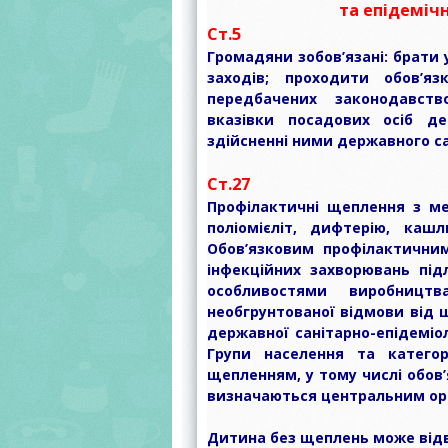
та епідеміч
Ст.5
Громадяни зобов’язані: брати 
заходів; проходити обов’я
передбачених законодавст
вказівки посадових осіб де
здійсненні ними державного са
Ст.27
Профілактичні щеплення з ме
поліомієліт, дифтерію, каш
Обов’язковим профілактични
інфекційних захворювань підл
особливостями виробницт
необгрунтованої відмови від 
державної санітарно-епідеміо
Групи населення та категор
щепленням, у тому числі обов’
визначаються центральним орг
Дитина без щеплень може від