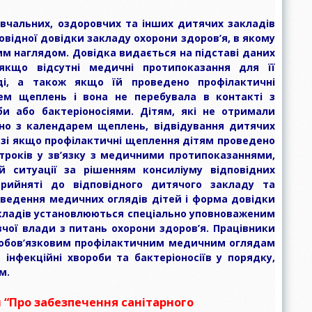
вчальних, оздоровчих та інших дитячих закладів
овідної довідки закладу охорони здоров’я, в якому
м наглядом. Довідка видається на підставі даних
якщо відсутні медичні протипоказання для її
ді, а також якщо їй проведено профілактичні
ем щеплень і вона не перебувала в контакті з
би або бактеріоносіями. Дітям, які не отримали
но з календарем щеплень, відвідування дитячих
разі якщо профілактичні щеплення дітям проведено
троків у зв’язку з медичними протипоказаннями,
ій ситуації за рішенням консиліуму відповідних
рийняті до відповідного дитячого закладу та
оведення медичних оглядів дітей і форма довідки
кладів установлюються спеціально уповноваженим
ої влади з питань охорони здоров’я. Працівники
 обов’язковим профілактичним медичним оглядам
інфекційні хвороби та бактеріоносіїв у порядку,
м.
 “Про забезпечення санітарного