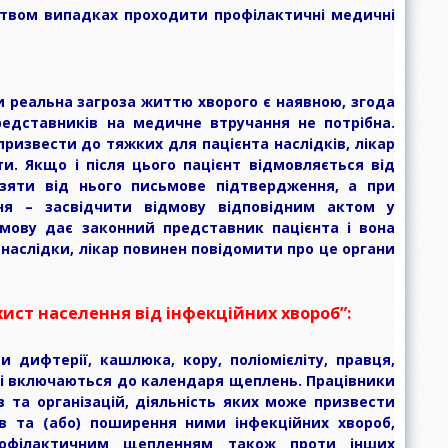
ством випадках проходити профілактичні медичні
и реальна загроза життю хворого є наявною, згода
редставників на медичне втручання не потрібна.
ризвести до тяжких для пацієнта наслідків, лікар
и. Якщо і після цього пацієнт відмовляється від
взяти від нього письмове підтвердження, а при
ня – засвідчити відмову відповідним актом у
дмову дає законний представник пацієнта і вона
наслідки, лікар повинен повідомити про це органи
хист населення від інфекційних хвороб”:
 дифтерії, кашлюка, кору, поліомієліту, правця,
 і включаються до календаря щеплень. Працівники
 та організацій, діяльність яких може призвести
в та (або) поширення ними інфекційних хвороб,
рофілактичним щепленням також проти інших