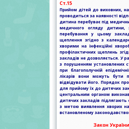
Ст.15
Прийом дітей до виховних, на
проводиться за наявності відп
дитина перебуває під медични
медичного огляду дитини, 
перебування у цьому закла
щеплення згідно з календар
хворими на інфекційні хворо
профілактичних щеплень згід
закладів не дозволяється. У 
з порушенням установлених с
при благополучній епідемічн
лікарів вони можуть бути п
відвідувати його. Порядок пр
для прийому їх до дитячих за
центральним органом виконавч
дитячих закладів підлягають
з метою виявлення хворих на 
встановленому законодавство
Закон України