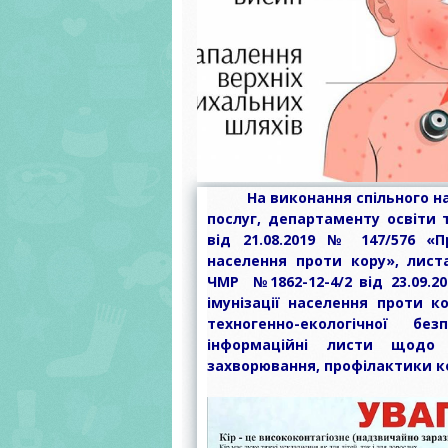
НІЖНОСТІ
реагу
Матеріальн
№10
ЧИ
ЦЗ
МЕТОДИЧНА
Гурткова 
технічне
Майбутнім
НУШ – огл
КО
РОБОТА
забезпечен
першокласникам
концепції
СТ
Літератур
ДО
ПАТРІОТИЧНЕ
дошкільни
Мова (мови
ВІК
Діагности
ВИХОВАННЯ
освітнього
до школи
Методичн
ПАНОРАМА
кабінет
ІННОВАЦІЙ
Освітні про
Навчальні
що реалізу
ІНКЛЮЗИВНА
видання.
ЗДО
ОСВІТА
Рекоменда
На виконання спільного нак
послуг, департаменту освіти 
Результати
Організова
моніторингу
від 21.08.2019 № 147/576 «П
самостійн
освіти
діяльність
населення проти кору», лист
ЧМР №1862-12-4/2 від 23.09.2
Статут ЗДО
РІЧНИЙ П
імунізації населення проти к
Структура 
Розпорядо
техногенно-екологічної 
органи упр
інформаційні листи щодо
закладу ос
Типовий п
захворювання, профілактики ко
обов”язко
Територія
обладнан
обслуговув
закріплена
ОСВІТНЯ
ДІЯЛЬНІСТ