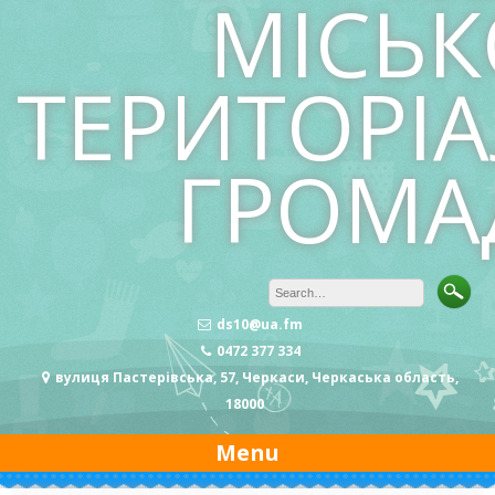
МІСЬК
ТЕРИТОРІ
ГРОМА
ds10@ua.fm
0472 377 334
вулиця Пастерівська, 57, Черкаси, Черкаська область,
18000
Menu