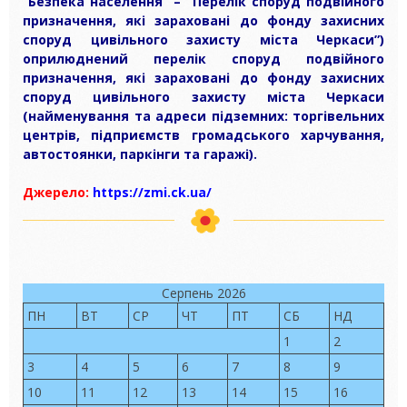
“Безпека населення” – “Перелік споруд подвійного
призначення, які зараховані до фонду захисних
споруд цивільного захисту міста Черкаси”)
оприлюднений перелік споруд подвійного
призначення, які зараховані до фонду захисних
споруд цивільного захисту міста Черкаси
(найменування та адреси підземних: торгівельних
центрів, підприємств громадського харчування,
автостоянки, паркінги та гаражі).
Джерело:
https://zmi.ck.ua/
Серпень 2026
ПН
ВТ
СР
ЧТ
ПТ
СБ
НД
1
2
3
4
5
6
7
8
9
10
11
12
13
14
15
16