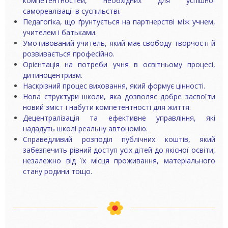
компетентностей, необхідних для успішної
самореалізації в суспільстві.
Педагогіка, що ґрунтується на партнерстві між учнем,
учителем і батьками.
Умотивований учитель, який має свободу творчості й
розвивається професійно.
Орієнтація на потреби учня в освітньому процесі,
дитиноцентризм.
Наскрізний процес виховання, який формує цінності.
Нова структури школи, яка дозволяє добре засвоїти
новий зміст і набути компетентності для життя.
Децентралізація та ефективне управління, які
нададуть школі реальну автономію.
Справедливий розподіл публічних коштів, який
забезпечить рівний доступ усіх дітей до якісної освіти,
незалежно від їх місця проживання, матеріального
стану родини тощо.