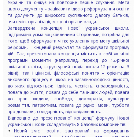
України та очікує на повторне перше слухання. Мета
цього документу – зацікавити ідеєю реформування освіти
та долучити до широкого суспільного діалогу батьків,
вчителів, організації, місцеві органи влади.
Затверджена концепція Нової української школи,
підтримана усіма зацікавленими сторонами, потрібна для
того, щоб сформувати чітке уявлення про мету шкільної
реформи, її кінцевий результат та сформувати програму
дій. Так, презентована концепція містить в собі як чіткі
програмні моменти (наприклад, перехід до 12-річної
шкільної освіти, структурний поділ школи-12-річки на 3
рівні), так і ціннісні, філософські поняття – орієнтацію
виховного процесу в школі на загальнолюдські цінності,
до яких відносяться: гідність, чесність, справедливість,
повага до життя, повага до себе та інших людей, повага
до прав людини, свобода, демократія, культурне
розмаїття, патріотизм, повага до рідної мови, турбота
про довкілля, солідарність, відповідальність.
Відповідно до презентованої концепції формулу Нової
української школи складатимуть 8 базових компонентів:
Новий зміст освіти, заснований на формування