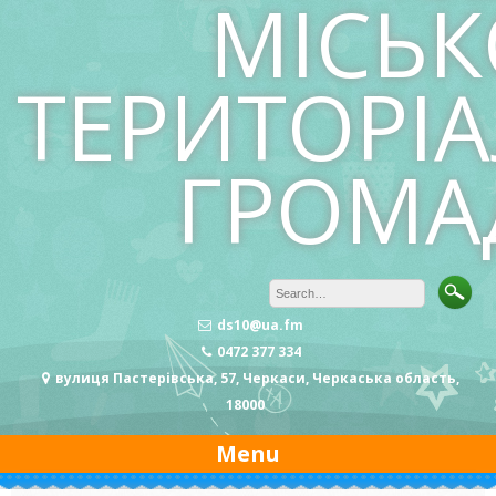
МІСЬК
ТЕРИТОРІ
ГРОМА
ds10@ua.fm
0472 377 334
вулиця Пастерівська, 57, Черкаси, Черкаська область,
18000
Menu