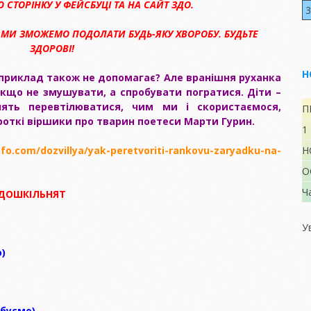
 СТОРІНКУ У ФЕЙСБУЦІ ТА НА САЙТ ЗДО.
вання у ЗДО
підвищення
Україні
3
о-
 ПОТРІБНІ
кваліфікації
робота
яд
ЛИСКОВІ ДІТЯМ
здобувачів освіти
МИ ЗМОЖЕМО ПОДОЛАТИ БУДЬ-ЯКУ ХВОРОБУ. БУДЬТЕ
ня ЗДО
АРШОГО
а для
ЗДОРОВІ!
ШКІЛЬНОГО
Умови доступності
ків
)
У?
УКРАЇНСЬКИЙ
ка дітей
закладу для
Н
 процесу
ПРАВОПИС
навчання осіб з
 приклад також не допомагає? Але вранішня руханка
ий
особливими
кщо не змушувати, а спробувати погратися. Діти –
освітніми
ять перевтілюватися, чим ми і скористаємося,
грами,
ЗАКОН “ПРО
потребами.
П
ються в
ДОШКІЛЬНУ
откі віршики про тварин поетеси Марти Гурин.
1
ОСВІТУ”
ції.
info.com/dozvillya/yak-peretvoriti-rankovu-zaryadku-na-
Н
БАЗОВИЙ
на і
 якості
КОМПОНЕНТ ЗДО
а
О
 дітей
Ч
 ДОШКІЛЬНЯТ
ЛАН
та
к дня
У
авління
віти
ерелік
о)
вого
ня
ання,
 за ЗДО
БАНК ОСВІТНІХ
Ь В
РЕСУРСІВ
ибуємо)