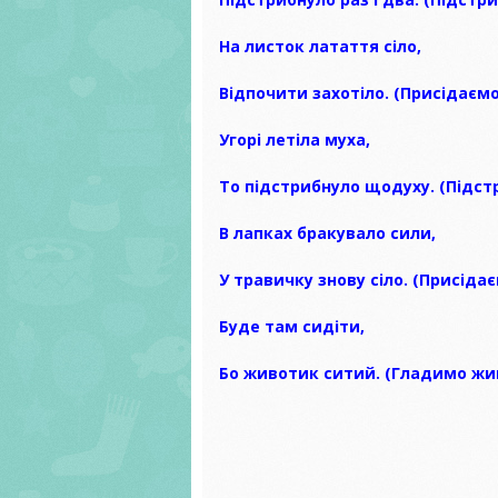
УМОВАХ В
ЧАСУ
На листок латаття сіло,
Відпочити захотіло. (Присідаємо
Угорі летіла муха,
То підстрибнуло щодуху. (Підст
В лапках бракувало сили,
У травичку знову сіло. (Присіда
Буде там сидіти,
Бо животик ситий. (Гладимо жи