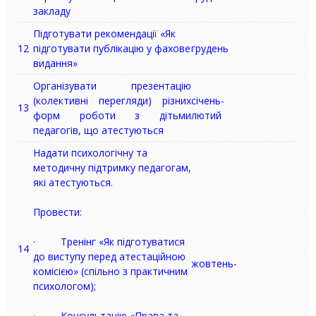
закладу
Підготувати рекомендації «Як
12
підготувати публікацію у фахове
грудень
видання»
Організувати презентацію
(колективні перегляди) різних
січень-
13
форм роботи з дітьми
лютий
педагогів, що атестуються
Надати психологічну та
методичну підтримку педагогам,
які атестуються.
Провести:
· Тренінг «Як підготуватися
14
до виступу перед атестаційною
жовтень-
комісією» (спільно з практичним
психологом);
· Консультацію «Права та