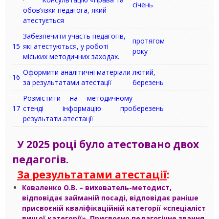
січень
обов’язки педагога, який
атестується
Забезпечити участь педагогів,
протягом
15
які атестуються, у роботі
року
міських методичних заходах.
Оформити аналітичні матеріали
лютий,
16
за результатами атестації
березень
Розмістити на методичному
17
стенді інформацію про
березень
результати атестації
У 2025 році було атестовано двох
педагогів.
За результатами атестації
:
Коваленко О.В. – вихователь-методист,
відповідає займаній посаді, відповідає раніше
присвоєній кваліфікаційній категорії «спеціаліст
вищої категорії». Присвоєно педагогічне звання