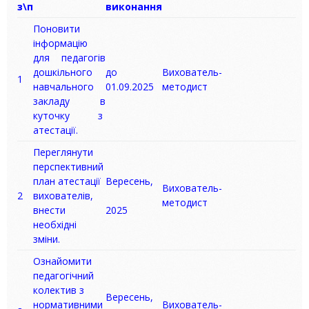
з\п
виконання
Поновити
інформацію
для педагогів
дошкільного
до
Вихователь-
1
навчального
01.09.2025
методист
закладу в
куточку з
атестації.
Переглянути
перспективний
план атестації
Вересень,
Вихователь-
2
вихователів,
методист
внести
2025
необхідні
зміни.
Ознайомити
педагогічний
колектив з
Вересень,
нормативними
Вихователь-