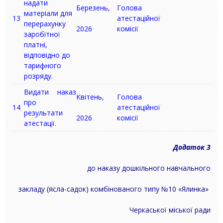
надати
Березень,
Голова
матеріали для
13
атестаційної
перерахунку
2026
комісії
заробітної
платні,
відповідно до
тарифного
розряду.
Видати наказ
Квітень,
Голова
про
14
атестаційної
результати
2026
комісії
атестації.
Додаток 3
до наказу дошкільного навчального
закладу (ясла-садок) комбінованого
типу №10 «Ялинка»
Черкаської міської ради