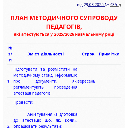
від 29
.08.2025
№
48/о
д
ПЛАН МЕТОДИЧНОГО СУПРОВОДУ
ПЕДАГОГІВ,
які атестуються у 2025/2026 навчальному році
№
з/
Зміст діяльності
Строк
Примітка
п
Підготувати та розмістити на
методичному стенді інформацію
1
про документи, які
вересень
регламентують проведення
атестації педагогів
Провести:
· Анкетування «Підготовка
до атестації: що, як, коли»,
2
опрацювати результати;