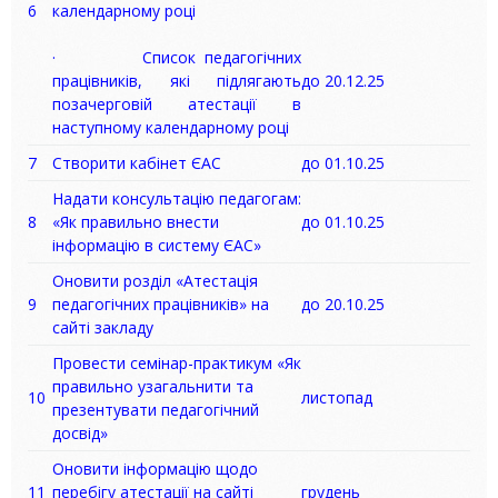
6
календарному році
· Список педагогічних
працівників, які підлягають
до 20.12.25
позачерговій атестації в
наступному календарному році
7
Створити кабінет ЄАС
до 01.10.25
Надати консультацію педагогам:
8
«Як правильно внести
до 01.10.25
інформацію в систему ЄАС»
Оновити розділ «Атестація
9
педагогічних працівників» на
до 20.10.25
сайті закладу
Провести семінар-практикум «Як
правильно узагальнити та
10
листопад
презентувати педагогічний
досвід»
Оновити інформацію щодо
11
перебігу атестації на сайті
грудень