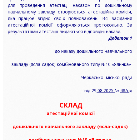
для проведення атестації наказом по дошкільному
навчальному закладу створюється атестаційна комісія,
яка працює згідно своїх повноважень. Всі засідання
атестаційної комісії оформляються протокольно. За
результатами атестації видаються відповідні накази.
Додаток 1
до наказу дошкільного навчального
закладу (ясла-садок) комбінованого типу №10 «Ялинка»
Черкаської міської ради
від 29
.08.2025
№
48/од
СКЛАД
а
тестаційної
комісії
дошкільного навчального закладу (ясла-садок)
комбінованого типу №10 «Ялинка»