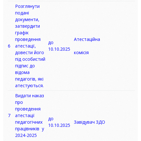
Розглянути
подані
документи,
затвердити
графік
проведення
Атестаційна
до
6
атестації,
10.10.2025
довести його
комісія
під особистий
підпис до
відома
педагогів, які
атестуються.
Видати наказ
про
проведення
7
атестації
до
педагогічних
Завідувач ЗДО
10.10.2025
працівників у
2024-2025