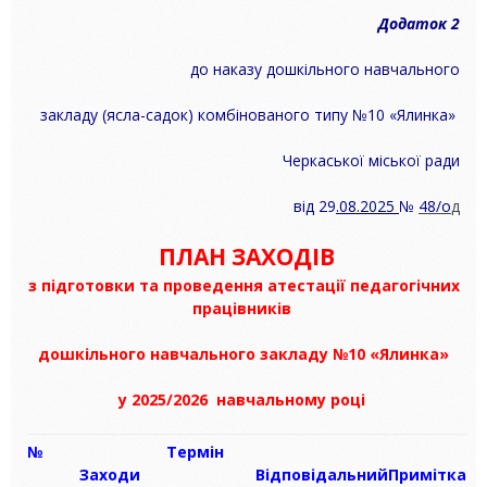
Додаток 2
до наказу дошкільного навчального
закладу (ясла-садок) комбінованого
типу №10 «Ялинка»
Черкаської міської ради
від 29
.08.2025
№
48/о
д
ПЛАН ЗАХОДІВ
з підготовки та проведення атестації педагогічних
працівників
дошкільного навчального закладу №10 «Ялинка»
у 20
25/
20
26
навчальному році
№
Термін
Заходи
Відповідальний
Примітка