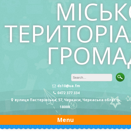
МІСЬК
ТЕРИТОРІ
ГРОМА
ds10@ua.fm
0472 377 334
вулиця Пастерівська, 57, Черкаси, Черкаська область,
18000
Menu