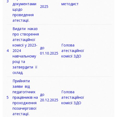
3
документами
методист
2025
щодо
проведення
атестації.
Видати наказ
про створення
атестаційної
комісії у 2023-
Голова
до
4
2024
атестаційної
01.10.2025
навчальному
комісії ЗДО
році та
затвердити її
склад.
Прийняти
заяви від
педагогічних
Голова
до
5
працівників на
атестаційної
20.12.2025
проходження
комісії ЗДО
позачергової
атестації.