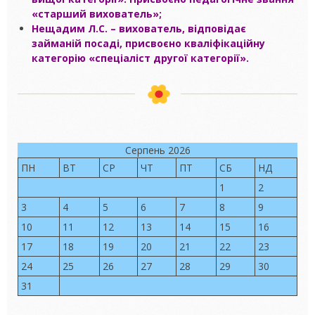
«старший вихователь»;
Нещадим Л.С. – вихователь, відповідає
займаній посаді, присвоєно кваліфікаційну
категорію «спеціаліст другої категорії».
Серпень 2026
ПН
ВТ
СР
ЧТ
ПТ
СБ
НД
1
2
3
4
5
6
7
8
9
10
11
12
13
14
15
16
17
18
19
20
21
22
23
24
25
26
27
28
29
30
31