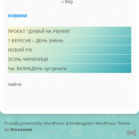
« Вер
НОВИНИ
ПРОЄКТ “ДУМАЙ НА РІВНИХ”
1 ВЕРЕСНЯ – ДЕНЬ ЗНАНЬ
НОВИЙ РІК
ОСІНЬ ЧАРІВНИЦЯ
Час ВЕЛИКДЕНЬ зустрічати
Увійти
Proudly powered by WordPress
&
Kindergarten WordPress Theme
by
Dinozoom
.