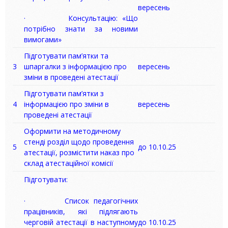
вересень
· Консультацію: «Що
потрібно знати за новими
вимогами»
Підготувати пам’ятки та
3
шпаргалки з інформацією про
вересень
зміни в проведені атестації
Підготувати пам’ятки з
4
інформацією про зміни в
вересень
проведені атестації
Оформити на методичному
стенді розділ щодо проведення
5
до 10.10.25
атестації, розмістити наказ про
склад атестаційної комісії
Підготувати:
· Список педагогічних
працівників, які підлягають
черговій атестації в наступному
до 10.10.25