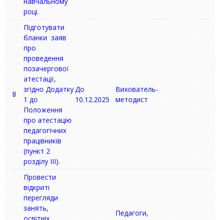
навчальному
році.
Підготувати
бланки заяв
про
проведення
позачергової
атестації,
згідно Додатку
До
Вихователь-
8
1 до
10.12.2025
методист
Положення
про атестацію
педагогічних
працівників
(пункт 2
розділу ІІІ).
Провести
відкриті
перегляди
занять,
Педагоги,
освітніх