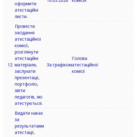
10.03.2026
комісія
оформити
атестаційні
листи.
Провести
засідання
атестаційної
комісії,
розглянути
атестаційні
Голова
12
матеріали,
За графіком
атестаційної
заслухати
комісії
презентації,
портфоліо,
звіти
педагогів, які
атестуються.
Видати наказ
за
результатами
атестації,