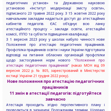
педагогічних установ» та Державною науковою
установою «Інститут модернізації змісту освіти»,
підписаного 23 травня 2022 року. З 15 жовтня 2022 року
навчальним закладам надається доступ до атестаційних
кабінетів педагогів. ЄАС об’єднує всю ланку
атестаційного процесу – заклади освіти, атестаційні
комісії, ІППО та суб’єкти підвищення кваліфікації.
З 1 вересня 2023 року у школах набуло чинності нове
Положення про атестацію педагогічних працівників.
Профспілка працівників освіти і науки України підготувала
відповіді на питання обласних організацій профспілки
щодо застосування норм нового
“
Положення про
атестацію педагогічних працівників”
(
наказ МОН від 09
вересня 2022 р. № 805, зареєстрований в Міністерстві
юстиції України 21 грудня 2022 року
).
Нове положення про атестацію педагогічних
працівників
11 змін в атестації педагогів: підготуйтеся
завчасно
Атестація проходить згідно перспективного плану і
проводиться в зазначені Положенням терміни. Щорічно