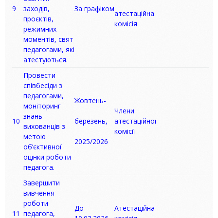
9
заходів,
За графіком
атестаційна
проєктів,
комісія
режимних
моментів, свят
педагогами, які
атестуються.
Провести
співбесіди з
педагогами,
Жовтень-
моніторинг
Члени
знань
10
березень,
атестаційної
вихованців з
комісії
метою
2025/2026
об’єктивної
оцінки роботи
педагога.
Завершити
вивчення
роботи
До
Атестаційна
11
педагога,