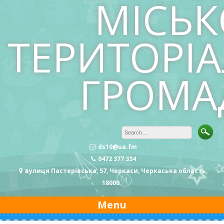
МІСЬК
ТЕРИТОРІ
ГРОМА
ds10@ua.fm
0472 377 334
вулиця Пастерівська, 57, Черкаси, Черкаська область,
18000
Menu