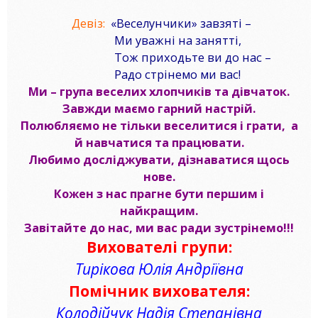
Девіз:
«Веселунчики» завзяті –
Ми уважні на занятті,
Тож приходьте ви до нас –
Радо стрінемо ми вас!
Ми – група веселих хлопчиків та дівчаток.
Завжди маємо гарний настрій.
Полюбляємо
не тільки веселитися і грати, а
й навчатися та працювати.
Любимо досліджувати, дізнаватися щось
нове.
Кожен з нас прагне бути першим і
найкращим.
Завітайте до нас, ми вас ради зустрінемо!!!
Вихователі групи:
Тирікова Юлія Андріївна
Помічник вихователя:
Колодійчук Надія Степанівна