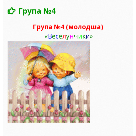
Група №4
Група №
4 (молодша)
«
В
е
с
е
л
у
н
ч
и
к
и
»