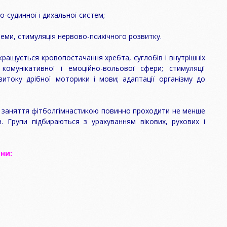
-судинної і дихальної систем;
теми, стимуляція нервово-психічного розвитку.
ращується кровопостачання хребта, суглобів і внутрішніх
 комунікативної і емоційно-вольової сфери; стимуляції
витоку дрібної моторики і мови; адаптації організму до
і заняття фітболгімнастикою повинно проходити не менше
 Групи підбираються з урахуванням вікових, рухових і
и
ни
: