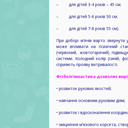
УМОВАХ В
– для дітей 3-4 років – 45 см;
ЧАСУ
– для дітей 5-6 років 50 см;
– для дітей 7-8 років 55 см).
При доборі м’ячів варто звернути у
може впливати на психічний стан 
(червоний, жовтогарячий) підвищу
системи. Холодний колір (синій, ф
сприяють прояву витривалості.
Фітболгімнастика дозволяє вирі
• розвиток рухових якостей;
• навчання основним руховим діям;
• розвиток і вдосконалення координац
• зміцнення м’язового корсета, ств