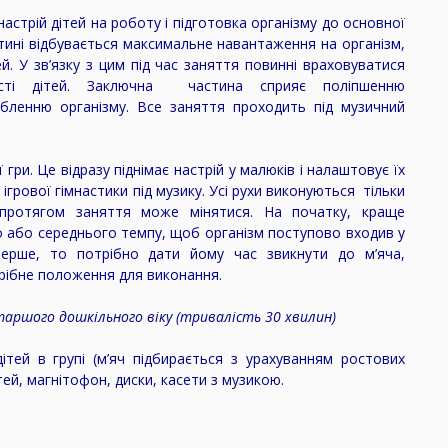
настрій дітей на роботу і підготовка організму до основної
тині відбувається максимальне навантаження на організм,
. У зв’язку з цим під час заняття повинні враховуватися
вості дітей. Заключна частина сприяє поліпшенню
абленню організму. Все заняття проходить під музичний
 гри. Це відразу піднімає настрій у малюків і налаштовує їх
ігрової гімнастики під музику. Усі рухи виконуються тільки
протягом заняття може мінятися. На початку, краще
о або середнього темпу, щоб організм поступово входив у
ерше, то потрібно дати йому час звикнути до м’яча,
рібне положення для виконання.
таршого дошкільного віку
(
тривалість
30 хвилин)
дітей в групі (м’яч підбирається з урахуванням ростових
тей, магнітофон, диски, касети з музикою.