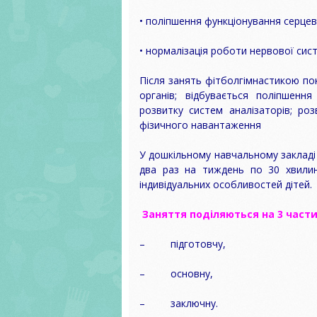
• поліпшення функціонування серцево
• нормалізація роботи нервової сис
Після занять фітболгімнастикою пок
органів; відбувається поліпшення
розвитку систем аналізаторів; роз
фізичного навантаження
У дошкільному навчальному заклад
два раз на тиждень по 30 хвилин.
індивідуальних особливостей дітей.
Заняття п
о
діля
ю
ться на 3 част
– підготовчу,
– основну,
– заключну.