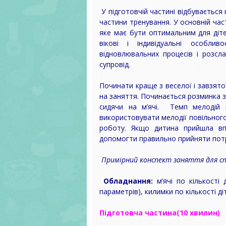
У підготовчій частині відбувається 
частини тренування. У основній час
яке має бути оптимальним для дітей
вікові і індивідуальні особли
відновлювальних процесів і розсл
супровід.
Починати краще з веселої і завзятої
на заняття. Починається розминка з 
сидячи на м’ячі. Темп мелодій 
використовувати мелодії повільног
роботу. Якщо дитина прийшла вп
допомогти правильно прийняти пот
Примірний конспект заняття для с
Обладнання:
м’ячі по кількості 
параметрів), килимки по кількості ді
Підготовча частина(10 хвилин)