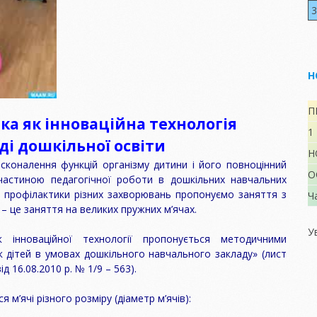
вання у ЗДО
підвищення
Україні
3
о-
 ПОТРІБНІ
кваліфікації
робота
яд
ЛИСКОВІ ДІТЯМ
здобувачів освіти
ня ЗДО
АРШОГО
а для
ШКІЛЬНОГО
Умови доступності
ків
)
У?
УКРАЇНСЬКИЙ
ка дітей
закладу для
Н
 процесу
ПРАВОПИС
навчання осіб з
ий
особливими
освітніми
грами,
ЗАКОН “ПРО
потребами.
П
ка як інноваційна технологія
ються в
ДОШКІЛЬНУ
1
ОСВІТУ”
ції.
ді дошкільної освіти
Н
БАЗОВИЙ
на і
сконалення функцій організму дитини і його повноцінний
 якості
КОМПОНЕНТ ЗДО
а
О
частиною педагогічної роботи в дошкільних навчальних
 дітей
і профілактики різних захворювань пропонуємо заняття з
Ч
ЛАН
– це заняття на великих пружних м’ячах.
та
к дня
У
авління
інноваційної технології пропонується методичними
віти
ерелік
 дітей в умовах дошкільного навчального закладу» (лист
вого
ід 16.08.2010 р. № 1/9 – 563).
ня
ання,
 за ЗДО
м’ячі різного розміру (діаметр м’ячів):
БАНК ОСВІТНІХ
Ь В
РЕСУРСІВ