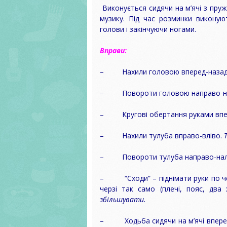
Виконується сидячи на м’ячі з пру
музику. Під час розминки виконую
голови і закінчуючи ногами.
Вправи:
– Нахили головою вперед-назад і
– Повороти головою направо-на
– Кругові обертання руками впер
– Нахили тулуба вправо-вліво.
– Повороти тулуба направо-нал
– “Сходи” – піднімати руки по черз
черзі так само (плечі, пояс, два
збільшувати.
– Ходьба сидячи на м’ячі вперед-на