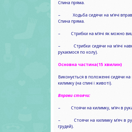
Спина пряма.
– Ходьба сидячи на м’ячі вправо-вл
Спина пряма.
– Стрибки на м’ячі як можно вище
– Стрибки сидячи на м’ячі навкол
рухаємося по колу).
Основна частина(15 хвилин)
Виконується в положенні сидячи на м’
килимку (на спині і животі).
Вправи стоячи:
– Стоячи на килимку, м’яч в руках. 
– Стоячи на килимку м’яч в руках
грудей).