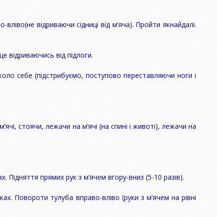
іво(не відриваючи сідниці від м’яча). Пройти якнайдалі.
 відриваючись від підлоги.
о себе (підстрибуємо, поступово переставляючи ноги і
ячі, стоячи, лежачи на м’ячі (на спині і животі), лежачи на
Підняття прямих рук з м’ячем вгору-вниз (5-10 разів).
. Повороти тулуба вправо-вліво (руки з м’ячем на рівні