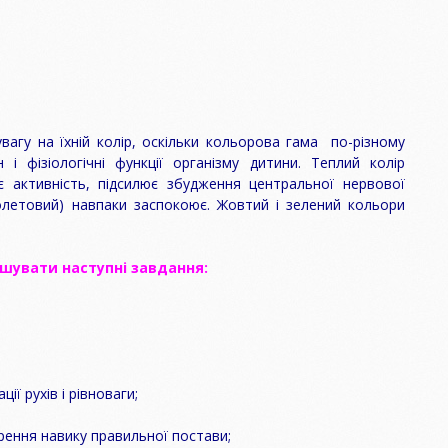
ОЄННОГО
ОСВІТНІЙ ПРОЦЕС
РОЗВИВАЮЧІ ІГРИ
online
ПОРАДИ БАТЬКАМ
МАПА ПУНКТІВ
ЕВАКУАЦІЇ
ПОРАДИ ДЛЯ ДІТЕЙ
ПРАВИЛА
ПІД ЧАС ВІЙНИ
УВАГА – ДІТИ З
БЕЗПЕЧНОЇ
АУТИЗМОМ!
ПОВЕДІНКИ В НС
вагу на їхній колір, оскільки кольорова гама по-різному
і фізіологічні функції організму дитини. Теплий колір
ДИТИНА З
ПСИХОЛОГІЧНІ
є активність, підсилює збудження центральної нервової
ІНВАЛІДНІСТЮ
ПОРАДИ ДЛЯ ДІТЕЙ
ТА БАТЬКІВ
іолетовий) навпаки заспокоює. Жовтий і зелений кольори
шувати наступні завдання:
ії рухів і рівноваги;
орення навику правильної постави;