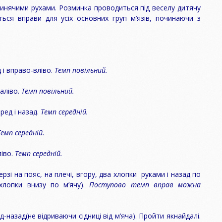
жинячими рухами. Розминка проводиться під веселу дитячу
ться вправи для усіх основних груп м’язів, починаючи з
 вправо-вліво.
Темп повільний.
ліво.
Темп повільний.
ед і назад.
Темп середній.
Темп середній.
іво.
Темп середній.
і на пояс, на плечі, вгору, два хлопки руками і назад по
 хлопки внизу по м’ячу).
Поступово темп вправ можна
зад(не відриваючи сідниці від м’яча). Пройти якнайдалі.